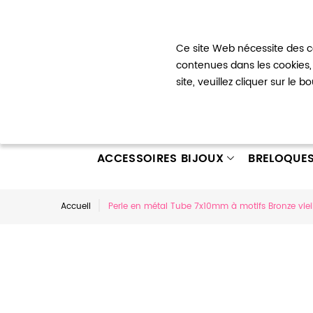
Bienvenue !
Ce site Web nécessite des co
Mon com
contenues dans les cookies, 
site, veuillez cliquer sur le 
ACCESSOIRES BIJOUX
BRELOQUE
Accueil
Perle en métal Tube 7x10mm à motifs Bronze vieil