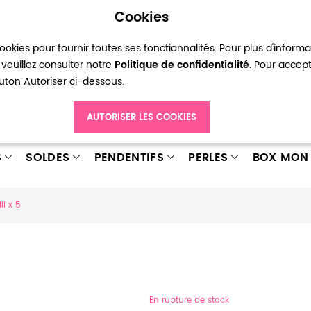
Cookies
okies pour fournir toutes ses fonctionnalités. Pour plus d'inform
pte
Ma liste d’envies
Connexion
Créer
veuillez consulter notre
Politique de confidentialité
. Pour accep
bouton Autoriser ci-dessous.
AUTORISER LES COOKIES
S
SOLDES
PENDENTIFS
PERLES
BOX MON 
li x 5
En rupture de stock