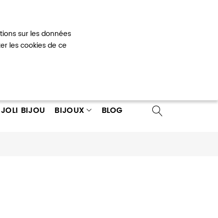
Mon panier
0
ations sur les données
 un compte
ter les cookies de ce
JOLI BIJOU
BIJOUX
BLOG