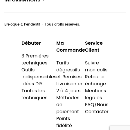
INFORMATIONS
Breloque & Pendentif - Tous droits réservés.
Débuter
Ma
Service
Commande
Client
3 Premières
techniques
Tarifs
Suivre
Outils
dégressifs
mon colis
indispensables
et Remises
Retour et
Idées DIY
Livraison en
échange
Toutes les
2 à 4 jours
Mentions
techniques
Méthodes
légales
de
FAQ/Nous
paiement
Contacter
Points
fidélité