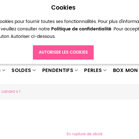
Cookies
okies pour fournir toutes ses fonctionnalités. Pour plus d'inform
pte
Ma liste d’envies
Connexion
Créer
veuillez consulter notre
Politique de confidentialité
. Pour accep
bouton Autoriser ci-dessous.
AUTORISER LES COOKIES
S
SOLDES
PENDENTIFS
PERLES
BOX MON 
 canard x 1
En rupture de stock