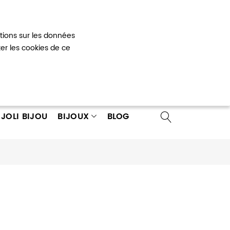
Mon panier
0
ations sur les données
 un compte
ter les cookies de ce
JOLI BIJOU
BIJOUX
BLOG