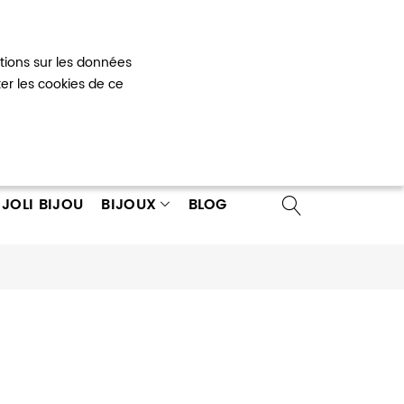
Mon panier
0
ations sur les données
 un compte
ter les cookies de ce
JOLI BIJOU
BIJOUX
BLOG