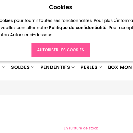
Cookies
okies pour fournir toutes ses fonctionnalités. Pour plus d'inform
pte
Ma liste d’envies
Connexion
Créer
veuillez consulter notre
Politique de confidentialité
. Pour accep
bouton Autoriser ci-dessous.
AUTORISER LES COOKIES
S
SOLDES
PENDENTIFS
PERLES
BOX MON 
En rupture de stock