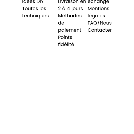
Idées DIY
Livraison en
échange
Toutes les
2 à 4 jours
Mentions
techniques
Méthodes
légales
de
FAQ/Nous
paiement
Contacter
Points
fidélité