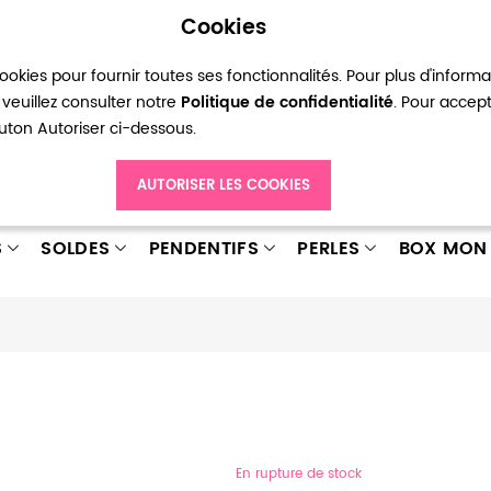
Cookies
okies pour fournir toutes ses fonctionnalités. Pour plus d'inform
pte
Ma liste d’envies
Connexion
Créer
veuillez consulter notre
Politique de confidentialité
. Pour accep
bouton Autoriser ci-dessous.
AUTORISER LES COOKIES
S
SOLDES
PENDENTIFS
PERLES
BOX MON 
En rupture de stock