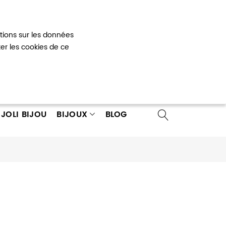
Mon panier
0
ations sur les données
 un compte
ter les cookies de ce
JOLI BIJOU
BIJOUX
BLOG