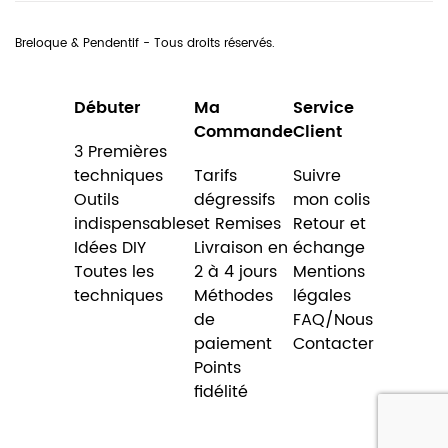
Breloque & Pendentif - Tous droits réservés.
Débuter
Ma
Service
Commande
Client
3 Premières
techniques
Tarifs
Suivre
Outils
dégressifs
mon colis
indispensables
et Remises
Retour et
Idées DIY
Livraison en
échange
Toutes les
2 à 4 jours
Mentions
techniques
Méthodes
légales
de
FAQ/Nous
paiement
Contacter
Points
fidélité