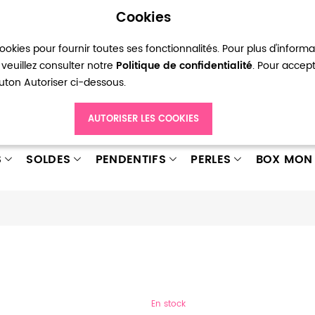
Cookies
okies pour fournir toutes ses fonctionnalités. Pour plus d'inform
pte
Ma liste d’envies
Connexion
Créer
veuillez consulter notre
Politique de confidentialité
. Pour accep
bouton Autoriser ci-dessous.
AUTORISER LES COOKIES
S
SOLDES
PENDENTIFS
PERLES
BOX MON 
En stock