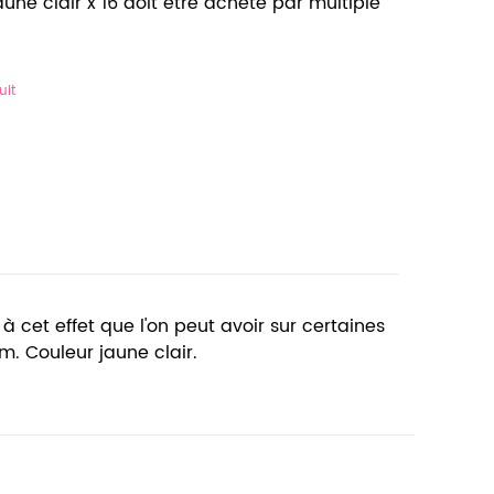
ne clair x 16 doit être acheté par multiple
uit
à cet effet que l'on peut avoir sur certaines
m. Couleur jaune clair.