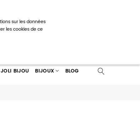
Mon panier
0
ations sur les données
 un compte
ter les cookies de ce
JOLI BIJOU
BIJOUX
BLOG