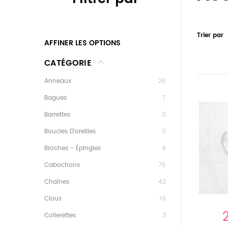
Trier par
AFFINER LES OPTIONS
CATÉGORIE
Anneaux
26
Bagues
7
Barrettes
0
Boucles D'oreilles
11
Broches - Épingles
4
Cabochons
75
Chaînes
42
Clous
19
Collerettes
3