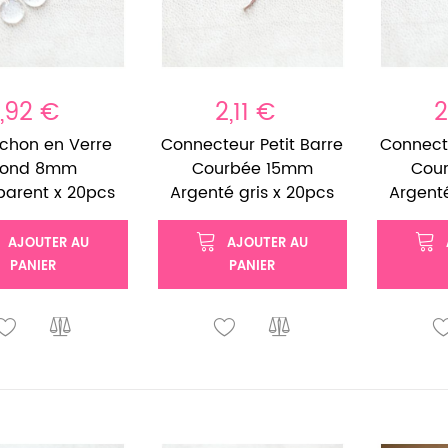
1,92 €
2,11 €
2
chon en Verre
Connecteur Petit Barre
Connecte
Rond 8mm
Courbée 15mm
Cou
parent x 20pcs
Argenté gris x 20pcs
Argenté
AJOUTER AU
AJOUTER AU
PANIER
PANIER