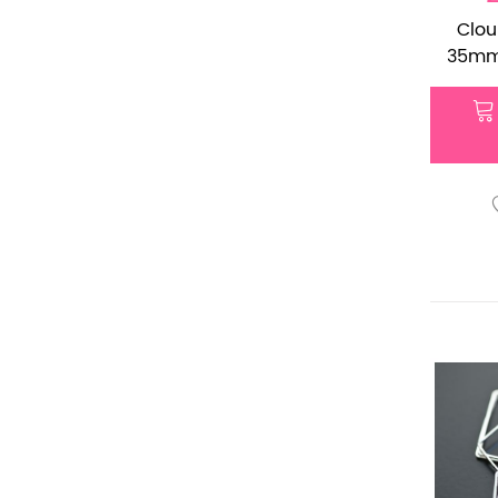
Clou
35mm