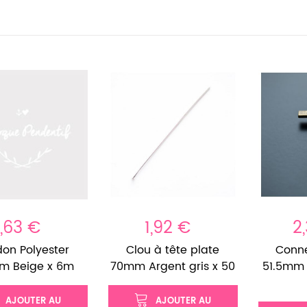
1,63 €
1,92 €
2
on Polyester
Clou à tête plate
Conne
m Beige x 6m
70mm Argent gris x 50
51.5mm B
AJOUTER AU
AJOUTER AU