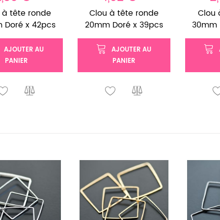
 à tête ronde
Clou à tête ronde
Clou 
 Doré x 42pcs
20mm Doré x 39pcs
30mm D
AJOUTER AU
AJOUTER AU
PANIER
PANIER