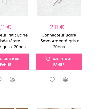
,11 €
2,11 €
ur Petit Barre
Connecteur Barre
rbée 13mm
15mm Argenté gris x
 gris x 20pcs
20pcs
AJOUTER AU
AJOUTER AU
PANIER
PANIER