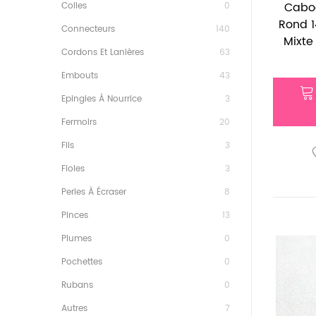
Cabo
Colles
0
Rond 
Connecteurs
140
Mixte
Cordons Et Lanières
63
Embouts
43
Epingles À Nourrice
3
Fermoirs
20
Fils
3
Fioles
3
Perles À Écraser
8
Pinces
13
Plumes
0
Pochettes
0
Rubans
0
Autres
7