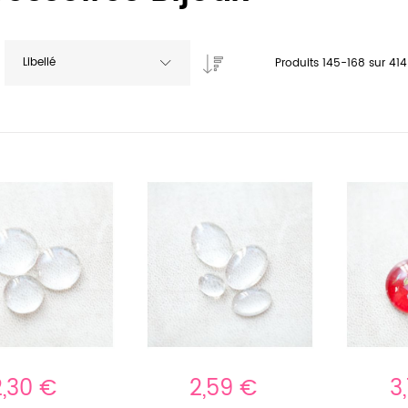
Libellé
Produits
145
-
168
sur
414
2,30 €
2,59 €
3