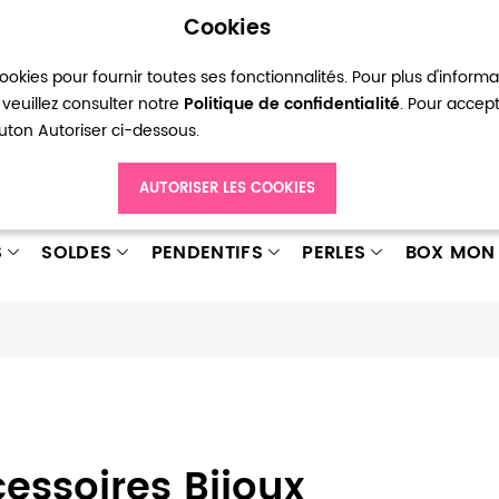
Cookies
okies pour fournir toutes ses fonctionnalités. Pour plus d'inform
pte
Ma liste d’envies
Connexion
Créer
veuillez consulter notre
Politique de confidentialité
. Pour accep
bouton Autoriser ci-dessous.
AUTORISER LES COOKIES
S
SOLDES
PENDENTIFS
PERLES
BOX MON 
essoires Bijoux