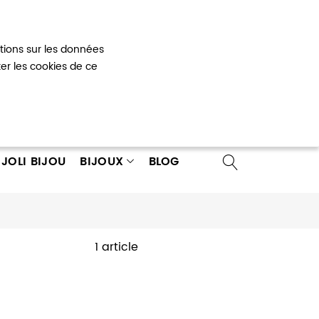
Mon panier
0
ations sur les données
 un compte
ter les cookies de ce
JOLI BIJOU
BIJOUX
BLOG
1 article