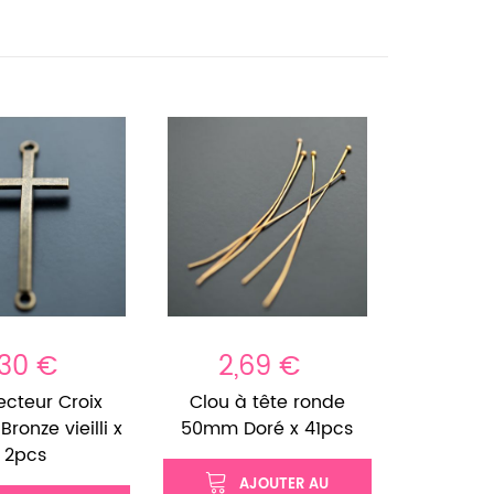
,30 €
2,69 €
cteur Croix
Clou à tête ronde
ronze vieilli x
50mm Doré x 41pcs
2pcs
AJOUTER AU