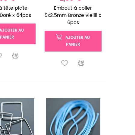
à tête plate
Embout à coller
oré x 64pcs
9x2.5mm Bronze vieilli x
6pcs
AJOUTER AU
PANIER
AJOUTER AU
PANIER