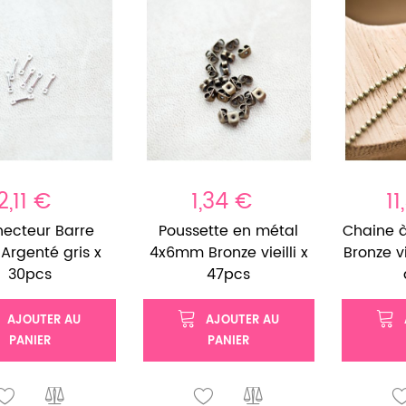
2,11 €
1,34 €
11
ecteur Barre
Poussette en métal
Chaine 
rgenté gris x
4x6mm Bronze vieilli x
Bronze v
30pcs
47pcs
AJOUTER AU
AJOUTER AU
PANIER
PANIER