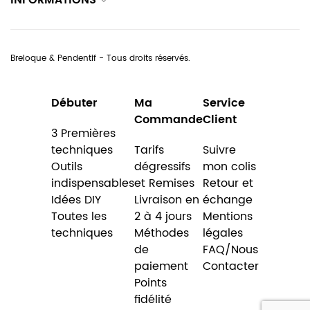
INFORMATIONS
Breloque & Pendentif - Tous droits réservés.
Débuter
Ma
Service
Commande
Client
3 Premières
techniques
Tarifs
Suivre
Outils
dégressifs
mon colis
indispensables
et Remises
Retour et
Idées DIY
Livraison en
échange
Toutes les
2 à 4 jours
Mentions
techniques
Méthodes
légales
de
FAQ/Nous
paiement
Contacter
Points
fidélité