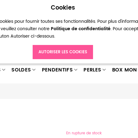
Cookies
okies pour fournir toutes ses fonctionnalités. Pour plus d'inform
pte
Ma liste d’envies
Connexion
Créer
veuillez consulter notre
Politique de confidentialité
. Pour accep
bouton Autoriser ci-dessous.
AUTORISER LES COOKIES
S
SOLDES
PENDENTIFS
PERLES
BOX MON 
En rupture de stock