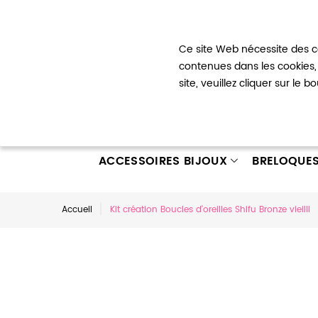
Bienvenue !
Ce site Web nécessite des co
Mon com
contenues dans les cookies, 
site, veuillez cliquer sur le 
ACCESSOIRES BIJOUX
BRELOQUE
Accueil
Kit création Boucles d'oreilles Shifu Bronze vieilli