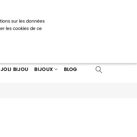
Mon panier
0
ations sur les données
 un compte
ter les cookies de ce
JOLI BIJOU
BIJOUX
BLOG