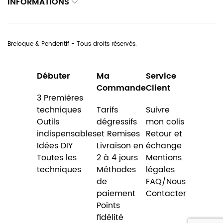
INFORMATIONS
Breloque & Pendentif - Tous droits réservés.
Débuter
Ma
Service
Commande
Client
3 Premières
techniques
Tarifs
Suivre
Outils
dégressifs
mon colis
indispensables
et Remises
Retour et
Idées DIY
Livraison en
échange
Toutes les
2 à 4 jours
Mentions
techniques
Méthodes
légales
de
FAQ/Nous
paiement
Contacter
Points
fidélité