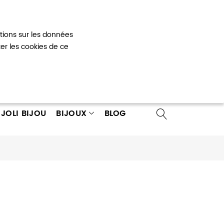
Mon panier
0
ations sur les données
 un compte
ter les cookies de ce
JOLI BIJOU
BIJOUX
BLOG