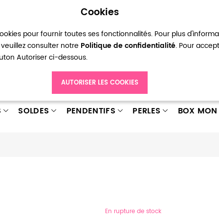
Cookies
okies pour fournir toutes ses fonctionnalités. Pour plus d'inform
pte
Ma liste d’envies
Connexion
Créer
veuillez consulter notre
Politique de confidentialité
. Pour accep
bouton Autoriser ci-dessous.
AUTORISER LES COOKIES
S
SOLDES
PENDENTIFS
PERLES
BOX MON 
En rupture de stock