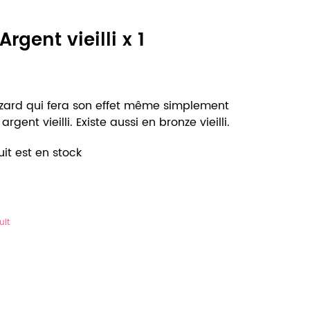
rgent vieilli x 1
lézard qui fera son effet même simplement
gent vieilli. Existe aussi en bronze vieilli.
it est en stock
uit