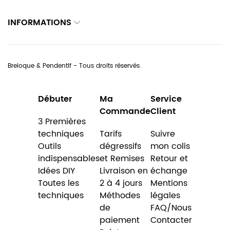
INFORMATIONS
Breloque & Pendentif - Tous droits réservés.
Débuter
Ma
Service
Commande
Client
3 Premières
techniques
Tarifs
Suivre
Outils
dégressifs
mon colis
indispensables
et Remises
Retour et
Idées DIY
Livraison en
échange
Toutes les
2 à 4 jours
Mentions
techniques
Méthodes
légales
de
FAQ/Nous
paiement
Contacter