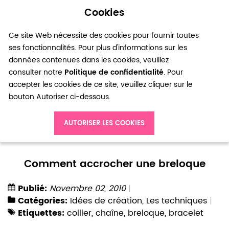
Cookies
0
Ce site Web nécessite des cookies pour fournir toutes
ses fonctionnalités. Pour plus d'informations sur les
données contenues dans les cookies, veuillez
consulter notre
Politique de confidentialité
. Pour
accepter les cookies de ce site, veuillez cliquer sur le
bouton Autoriser ci-dessous.
Accueil
Blog
Idées de création
AUTORISER LES COOKIES
Comment accrocher une breloque
Comment accrocher une breloque
Publié:
Novembre 02, 2010
Catégories:
Idées de création
,
Les techniques
Etiquettes:
collier
,
chaîne
,
breloque
,
bracelet