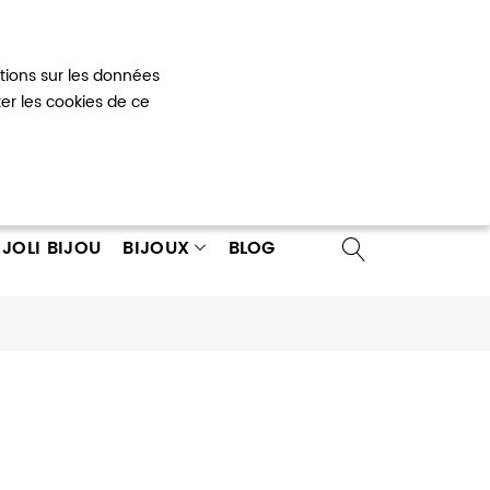
Mon panier
0
ations sur les données
 un compte
ter les cookies de ce
JOLI BIJOU
BIJOUX
BLOG