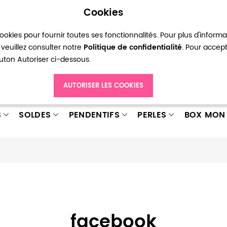
Cookies
okies pour fournir toutes ses fonctionnalités. Pour plus d'inform
pte
Ma liste d’envies
Connexion
Créer
veuillez consulter notre
Politique de confidentialité
. Pour accep
bouton Autoriser ci-dessous.
AUTORISER LES COOKIES
S
SOLDES
PENDENTIFS
PERLES
BOX MON 
facebook