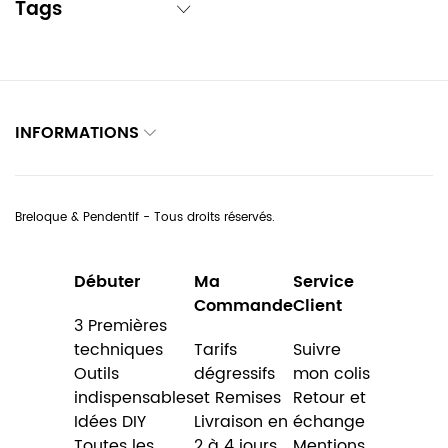
Tags
INFORMATIONS
Breloque & Pendentif - Tous droits réservés.
Débuter
Ma
Service
Commande
Client
3 Premières
techniques
Tarifs
Suivre
Outils
dégressifs
mon colis
indispensables
et Remises
Retour et
Idées DIY
Livraison en
échange
Toutes les
2 à 4 jours
Mentions