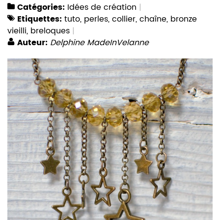
Catégories:
Idées de création
Etiquettes:
tuto
,
perles
,
collier
,
chaîne
,
bronze
vieilli
,
breloques
Auteur:
Delphine MadeInVelanne