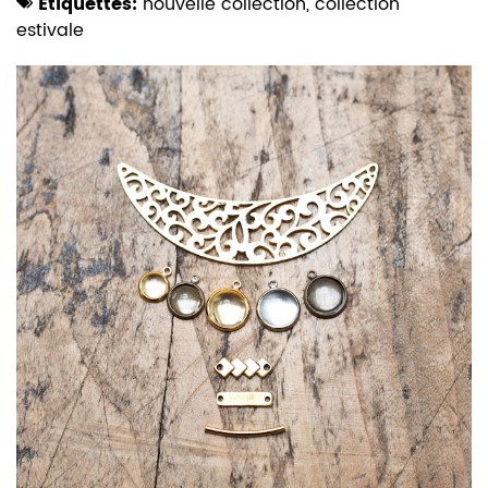
Etiquettes:
nouvelle collection
,
collection
estivale