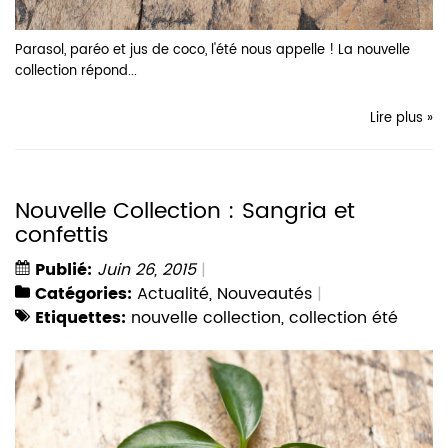
Parasol, paréo et jus de coco, l'été nous appelle ! La nouvelle
collection répond...
Lire plus »
Nouvelle Collection : Sangria et
confettis
Publié:
Juin 26, 2015
Catégories:
Actualité
,
Nouveautés
Etiquettes:
nouvelle collection
,
collection été