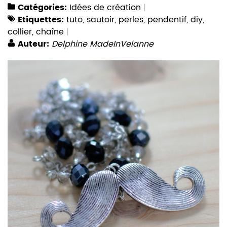
Catégories:
Idées de création
Etiquettes:
tuto
,
sautoir
,
perles
,
pendentif
,
diy
,
collier
,
chaîne
Auteur:
Delphine MadeInVelanne