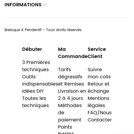
INFORMATIONS
Breloque & Pendentif - Tous droits réservés.
Débuter
Ma
Service
Commande
Client
3 Premières
techniques
Tarifs
Suivre
Outils
dégressifs
mon colis
indispensables
et Remises
Retour et
Idées DIY
Livraison en
échange
Toutes les
2 à 4 jours
Mentions
techniques
Méthodes
légales
de
FAQ/Nous
paiement
Contacter
Points