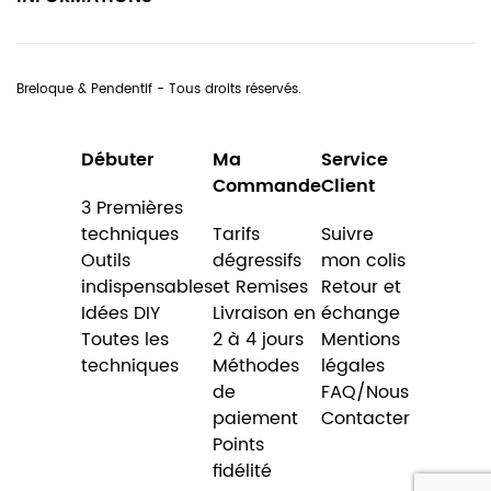
Breloque & Pendentif - Tous droits réservés.
Débuter
Ma
Service
Commande
Client
3 Premières
techniques
Tarifs
Suivre
Outils
dégressifs
mon colis
indispensables
et Remises
Retour et
Idées DIY
Livraison en
échange
Toutes les
2 à 4 jours
Mentions
techniques
Méthodes
légales
de
FAQ/Nous
paiement
Contacter
Points
fidélité