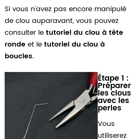
Si vous n'avez pas encore manipulé
de clou auparavant, vous pouvez
consulter le
tutoriel du clou à tête
ronde
et le
tutoriel du clou à
boucles
.
Étape 1 :
Préparer
les clous
avec les
perles
Vous
utiliserez