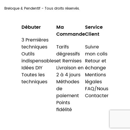
Breloque & Pendentif - Tous droits réservés.
Débuter
Ma
Service
Commande
Client
3 Premières
techniques
Tarifs
Suivre
Outils
dégressifs
mon colis
indispensables
et Remises
Retour et
Idées DIY
Livraison en
échange
Toutes les
2 à 4 jours
Mentions
techniques
Méthodes
légales
de
FAQ/Nous
paiement
Contacter
Points
fidélité