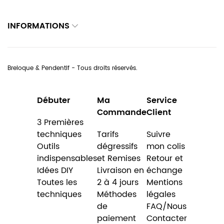
INFORMATIONS
Breloque & Pendentif - Tous droits réservés.
Débuter
Ma
Service
Commande
Client
3 Premières
techniques
Tarifs
Suivre
Outils
dégressifs
mon colis
indispensables
et Remises
Retour et
Idées DIY
Livraison en
échange
Toutes les
2 à 4 jours
Mentions
techniques
Méthodes
légales
de
FAQ/Nous
paiement
Contacter