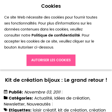
Cookies
0
Ce site Web nécessite des cookies pour fournir toutes
ses fonctionnalités. Pour plus d'informations sur les
données contenues dans les cookies, veuillez
consulter notre
Politique de confidentialité
. Pour
accepter les cookies de ce site, veuillez cliquer sur le
bouton Autoriser ci-dessous.
Accueil
Blog
Actualité
AUTORISER LES COOKIES
Kit de création bijoux : Le grand retour !
Kit de création bijoux : Le grand retour !
Publié:
Novembre 03, 2011
Catégories:
Actualité
,
Idées de création
,
Newsletter
,
Nouveautés
Etiquettes:
loisir créatif
,
kit de création
,
création