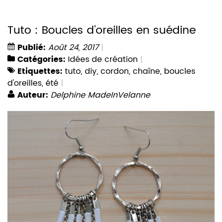
Tuto : Boucles d'oreilles en suédine
Publié:
Août 24, 2017
Catégories:
Idées de création
Etiquettes:
tuto
,
diy
,
cordon
,
chaîne
,
boucles
d'oreilles
,
été
Auteur:
Delphine MadeInVelanne