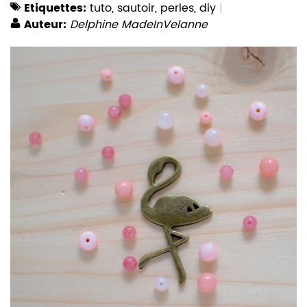
Etiquettes:
tuto
,
sautoir
,
perles
,
diy
Auteur:
Delphine MadeInVelanne