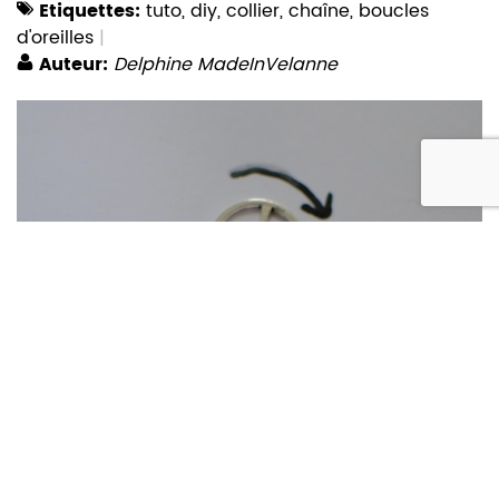
Etiquettes:
tuto
,
diy
,
collier
,
chaîne
,
boucles
d'oreilles
Auteur:
Delphine MadeInVelanne