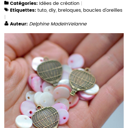
Catégories:
Idées de création
Etiquettes:
tuto
,
diy
,
breloques
,
boucles d'oreilles
Auteur:
Delphine MadeInVelanne