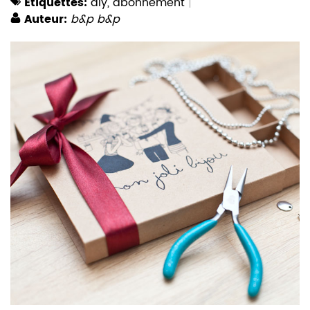
Etiquettes:
diy
,
abonnement
Auteur:
b&p b&p