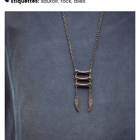
Etiquettes:
sautoir
,
rock
,
ailes