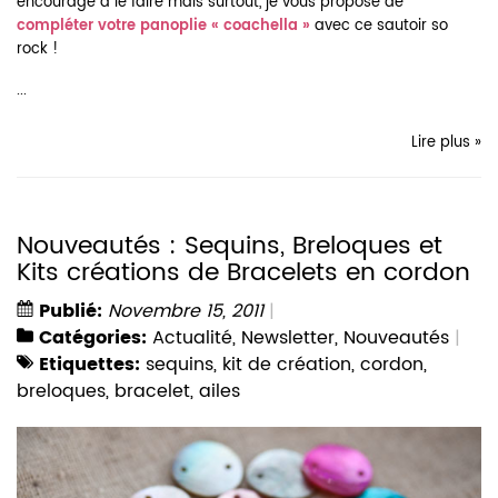
encourage à le faire mais surtout, je vous propose de
compléter votre panoplie « coachella »
avec ce sautoir so
rock !
...
Lire plus »
Nouveautés : Sequins, Breloques et
Kits créations de Bracelets en cordon
Publié:
Novembre 15, 2011
Catégories:
Actualité
,
Newsletter
,
Nouveautés
Etiquettes:
sequins
,
kit de création
,
cordon
,
breloques
,
bracelet
,
ailes