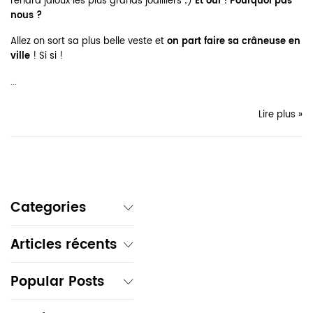
rendra jaloux les plus grands joailliers ;)
Et oui ! Pourquoi pas
nous ?
Allez on sort sa plus belle veste et
on part faire sa crâneuse en
ville
! Si si !
...
Lire plus »
Categories
Articles récents
Popular Posts