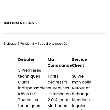
INFORMATIONS
Breloque & Pendentif - Tous droits réservés.
Débuter
Ma
Service
Commande
Client
3 Premières
techniques
Tarifs
Suivre
Outils
dégressifs
mon colis
indispensables
et Remises
Retour et
Idées DIY
Livraison en
échange
Toutes les
2 à 4 jours
Mentions
techniques
Méthodes
légales