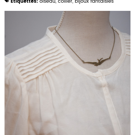
Etiquettes:
oiseau
,
collier
,
bijoux fantaisies